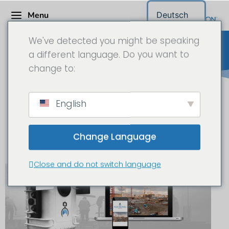
Menu
Deutsch
We've detected you might be speaking
a different language. Do you want to
change to:
Construction Site Camera /
English
Longtime Time-Lapse Camera
Project Inquiry
Change Language
Close and do not switch language