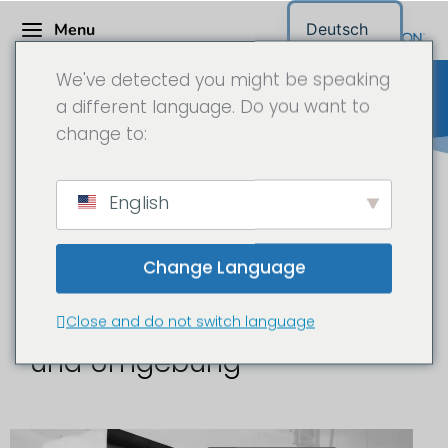
Menu
Deutsch
We've detected you might be speaking
a different language. Do you want to
change to:
Baustellenkamera Bremen
English
Change Language
Baustellenzeitraffer und
Dokumentation in Bremen
Close and do not switch language
und Umgebung