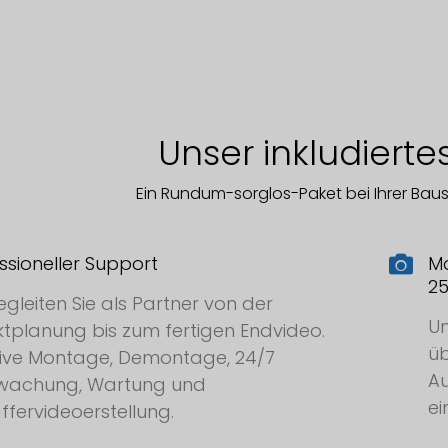
Unser inkludiertes
Ein Rundum-sorglos-Paket bei Ihrer Bau
ssioneller Support
Mo
25
egleiten Sie als Partner von der
U
ktplanung bis zum fertigen Endvideo.
üb
sive Montage, Demontage, 24/7
Au
wachung, Wartung und
ei
affervideoerstellung.