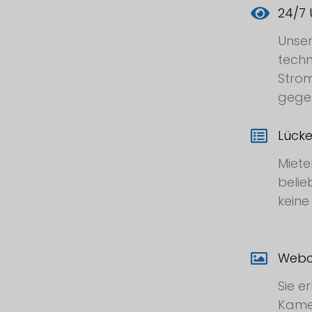
24/7
Unser
techn
Strom
gege
Lück
Miete
belie
keine
Webca
Sie e
Kamer