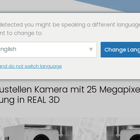
detected you might be speaking a different languag
nt to change to:
t Motion "Hercules
nglish
Change Lan
traffer System
and do not switch language
ustellen Kamera mit 25 Megapixel
ung in REAL 3D