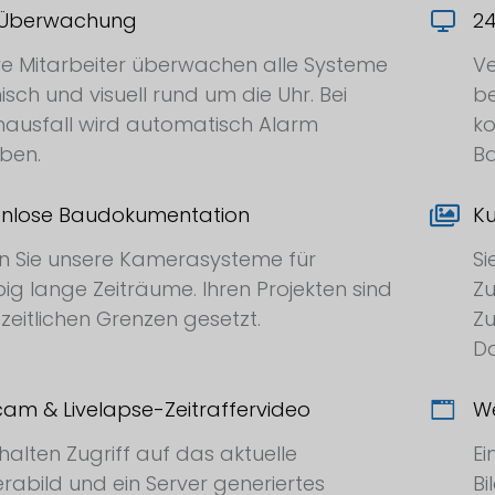
 Überwachung
24
e Mitarbeiter überwachen alle Systeme
Ve
isch und visuell rund um die Uhr. Bei
b
ausfall wird automatisch Alarm
ko
ben.
Ba
enlose Baudokumentation
K
n Sie unsere Kamerasysteme für
Si
big lange Zeiträume. Ihren Projekten sind
Zu
 zeitlichen Grenzen gesetzt.
Zu
Da
m & Livelapse-Zeitraffervideo
We
rhalten Zugriff auf das aktuelle
Ei
abild und ein Server generiertes
Bi