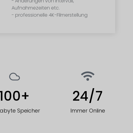
- Änderungen von Intervall,
Aufnahmezeiten etc.
- professionelle 4K-Filmerstellung
100
+
24
/7
rabyte Speicher
Immer Online