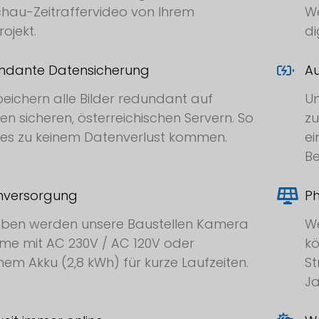
hau-Zeitraffervideo von Ihrem
We
ojekt.
di
ndante Datensicherung
Au
peichern alle Bilder redundant auf
Un
en sicheren, österreichischen Servern. So
zu
es zu keinem Datenverlust kommen.
ei
Be
mversorgung
Ph
eben werden unsere Baustellen Kamera
We
me mit AC 230V / AC 120V oder
kö
nem Akku (2,8 kWh) für kurze Laufzeiten.
St
Ja