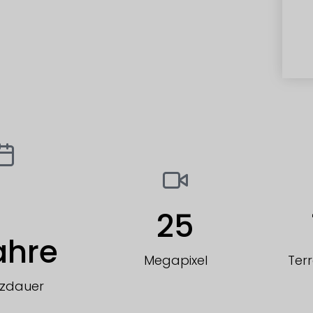
25
ahre
Megapixel
Ter
tzdauer