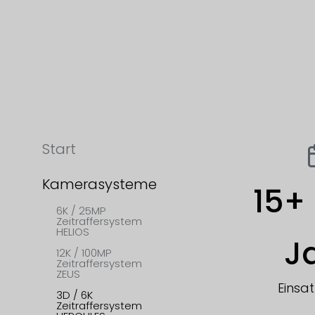
Start
Kamerasysteme
15
+ 
6K / 25MP
Zeitraffersystem
HELIOS
J
12K / 100MP
Zeitraffersystem
ZEUS
Einsa
3D / 6K
Zeitraffersystem