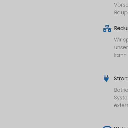
Vorsc
Baupr
Redu
Wir s
unser
kann 
Stro
Betri
Syste
exter