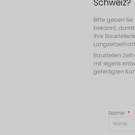
Schweiz?
Anfrage für eine Baustellenkamera Schweiz
Bitte geben Sie
bekannt, damit 
Ihre Baustellen
Langzeitzeitraff
Baustellen Zeit
mit eigens entw
gefertigten Ka
Name