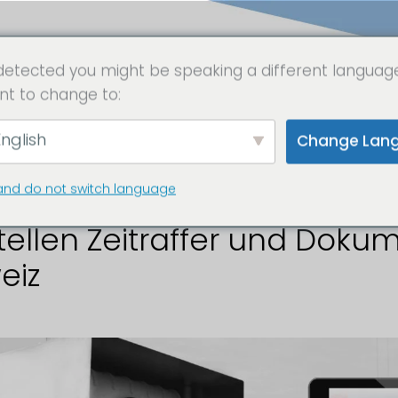
detected you might be speaking a different languag
nt to change to:
stellenkamera Sc
nglish
Change Lan
and do not switch language
ellen Zeitraffer und Dokum
eiz