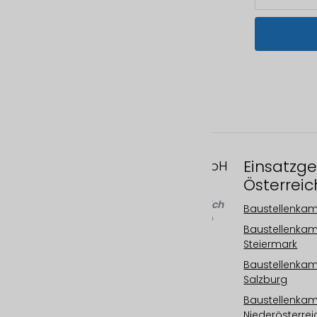
Einsatzge
FAST MOTION GmbH
Österreic
Gleispachgasse 1
A-8045 Graz, Österreich
Baustellenka
Telefon: +43 676 66 20
Baustellenka
100
Steiermark
Email:
Baustellenka
info@fastmotion.at
Salzburg
FN 492646 f
UID: ATU73406913
Baustellenka
Niederösterrei