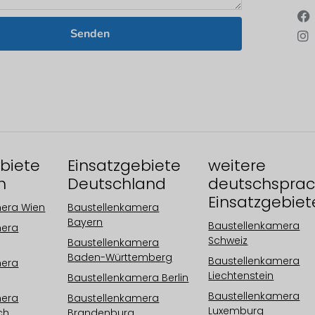
Senden
biete
Einsatzgebiete
weitere
h
Deutschland
deutschsprac
Einsatzgebiet
mera Wien
Baustellenkamera
Bayern
Baustellenkamera
mera
Schweiz
Baustellenkamera
Baden-Württemberg
Baustellenkamera
mera
Liechtenstein
Baustellenkamera Berlin
Baustellenkamera
mera
Baustellenkamera
Luxemburg
ch
Brandenburg