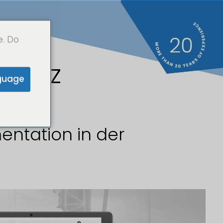
e. Do
hweiz
guage
entation in der