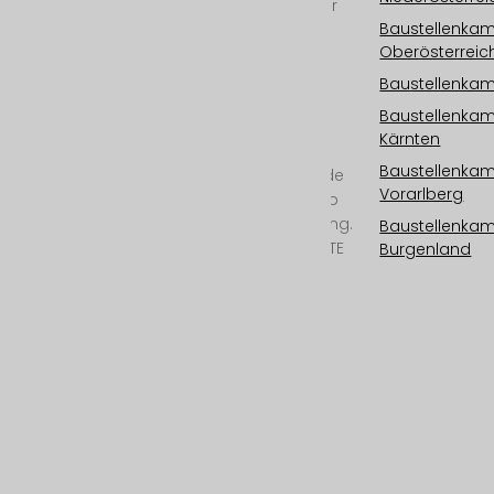
Ihr international tätiger
Baustellenka
Spezialist für
Oberösterreic
Baustellenkameras,
Baustellenzeitraffer,
Baustellenkame
Baustellen Monitoring
Baustellenka
und Zeitrafferdokus in
Kärnten
Kinoqualität.
Baustellenka
Kamerasysteme „Made
Vorarlberg
in Austria“ ab 6K/25mp
bis 12K/100mp Auflösung.
Baustellenka
Outdoorkamera mit LTE
Burgenland
oder
Satellitenverbindung,
Cloud Speicher,
Photovoltaik, 24/7
Überwachung, All-
Inclusive-Service und
professioneller
Postproduktion.