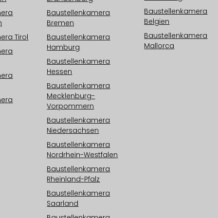
Baustellenkamera
mera
Baustellenkamera
Belgien
h
Bremen
Baustellenkamera
ra Tirol
Baustellenkamera
Mallorca
Hamburg
mera
Baustellenkamera
Hessen
mera
Baustellenkamera
Mecklenburg-
mera
Vorpommern
Baustellenkamera
Niedersachsen
Baustellenkamera
Nordrhein-Westfalen
Baustellenkamera
Rheinland-Pfalz
Baustellenkamera
Saarland
Baustellenkamera