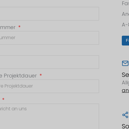
Fa
An
A-
nummer
F
Se
e Projektdauer
Al
an
t
So