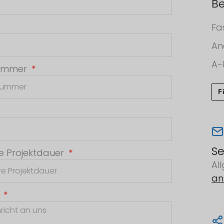
Be
Fa
An
A-
nummer
F
Se
e Projektdauer
Al
an
t