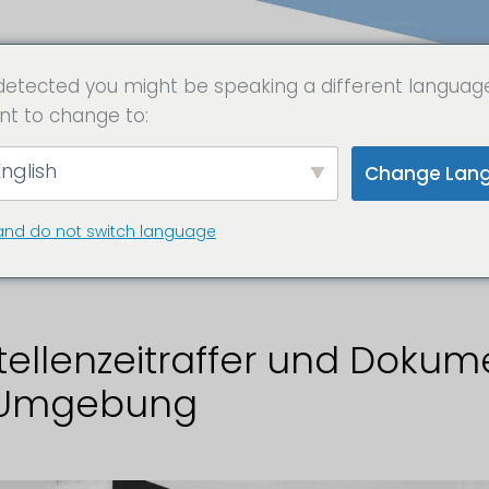
detected you might be speaking a different languag
nt to change to:
stellenkamera Me
nglish
Change Lan
rpommern
and do not switch language
ellenzeitraffer und Dokum
 Umgebung