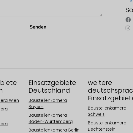
So
Senden
biete
Einsatzgebiete
weitere
h
Deutschland
deutschsprac
Einsatzgebiet
mera Wien
Baustellenkamera
Bayern
Baustellenkamera
mera
Schweiz
Baustellenkamera
Baden-Württemberg
Baustellenkamera
mera
Liechtenstein
Baustellenkamera Berlin