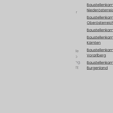
UID: ATU73406913
Baustellenka
Niederösterrei
Ihr international tätiger
Baustellenka
Spezialist für
Oberösterreic
Baustellenkameras,
Baustellenzeitraffer,
Baustellenkame
Baustellen Monitoring
Baustellenka
und Zeitrafferdokus in
Kärnten
Kinoqualität.
Baustellenka
Kamerasysteme „Made
Vorarlberg
in Austria“ ab 6K/25mp
bis 12K/100mp Auflösung.
Baustellenka
Outdoorkamera mit LTE
Burgenland
oder
Satellitenverbindung,
Cloud Speicher,
Photovoltaik, 24/7
Überwachung, All-
Inclusive-Service und
professioneller
Postproduktion.