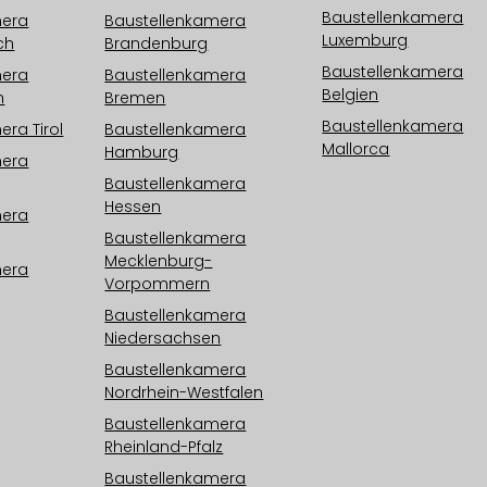
Baustellenkamera
mera
Baustellenkamera
Luxemburg
ch
Brandenburg
Baustellenkamera
mera
Baustellenkamera
Belgien
h
Bremen
Baustellenkamera
ra Tirol
Baustellenkamera
Mallorca
Hamburg
mera
Baustellenkamera
Hessen
mera
Baustellenkamera
Mecklenburg-
mera
Vorpommern
Baustellenkamera
Niedersachsen
Baustellenkamera
Nordrhein-Westfalen
Baustellenkamera
Rheinland-Pfalz
Baustellenkamera