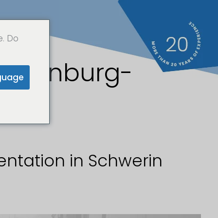
e. Do
cklenburg-
guage
entation in Schwerin