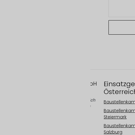
Einsatzge
FAST MOTION GmbH
Österreic
Gleispachgasse 1
A-8045 Graz, Österreich
Baustellenka
Telefon: +43 676 66 20
Baustellenka
100
Steiermark
Email:
Baustellenka
info@fastmotion.at
Salzburg
FN 492646 f