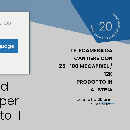
e. Do
m
e
l
a
p
s
e
a
l
u
n
g
o
t
e
r
m
i
n
e
guage
TELECAMERA DA
llo
CANTIERE CON
25 -100 MEGAPIXEL /
12K
di
PRODOTTO IN
AUSTRIA
 per
...con oltre
20 anni
Esperienza!
o il