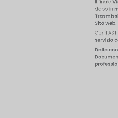
Il finale
Vi
dopo in
m
Trasmissi
Sito web
.
Con FAST 
servizio 
Dalla cons
Document
profession