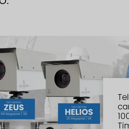
Te
ca
10
Ti