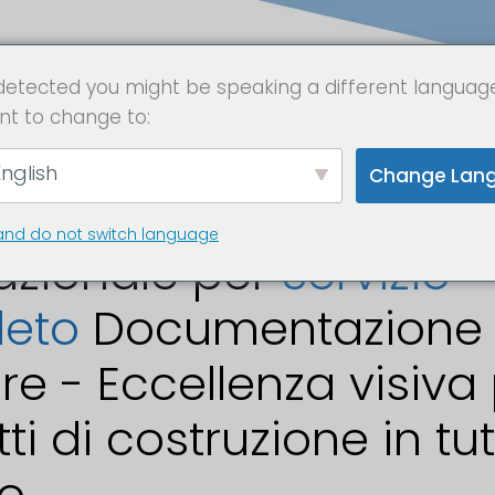
detected you might be speaking a different languag
nt to change to:
onisti per
t
i
nglish
Change Lan
ro partner attivo a live
and do not switch language
azionale per
Servizio
leto
Documentazione 
re - Eccellenza visiva
ti di costruzione in tutt
o.