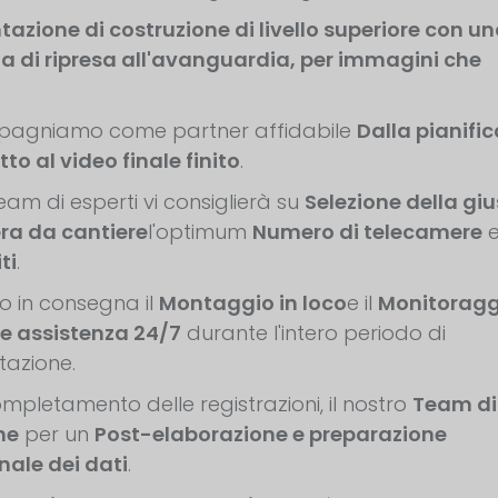
zione di costruzione di livello superiore con u
a di ripresa all'avanguardia, per immagini che
pagniamo come partner affidabile
Dalla pianifi
to al video finale finito
.
team di esperti vi consiglierà su
Selezione della gi
ra da cantiere
l'optimum
Numero di telecamere
e
ti
.
 in consegna il
Montaggio in loco
e il
Monitoragg
e assistenza 24/7
durante l'intero periodo di
azione.
ompletamento delle registrazioni, il nostro
Team di
ne
per un
Post-elaborazione e preparazione
nale dei dati
.