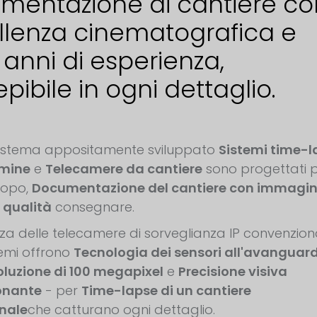
mentazione di cantiere co
llenza cinematografica e
 anni di esperienza,
pibile in ogni dettaglio.
 sistema appositamente sviluppato
Sistemi time-l
rmine
e
Telecamere da cantiere
sono progettati 
copo,
Documentazione del cantiere con immagini
 qualità
consegnare.
za delle telecamere di sorveglianza IP convenzional
temi offrono
Tecnologia dei sensori all'avanguar
oluzione di 100 megapixel
e
Precisione visiva
onante
- per
Time-lapse di un cantiere
nale
che catturano ogni dettaglio.