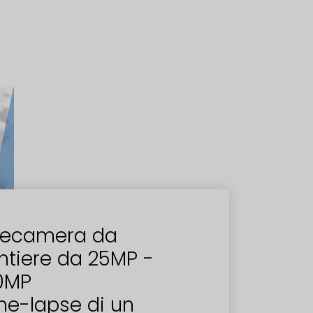
lecamera da
ntiere da 25MP -
0MP
me-lapse di un