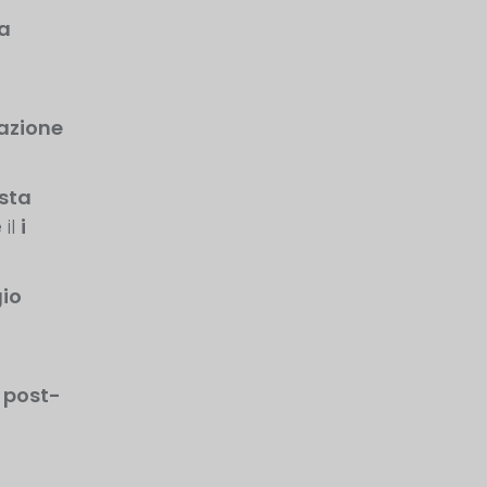
na
cazione
usta
 il
i
io
 post-