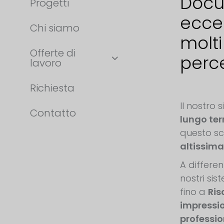
Docu
Progetti
ecce
Chi siamo
molti
Offerte di
perce
lavoro
Richiesta
Il nostro
Contatto
lungo te
questo s
altissima
A differen
nostri sis
fino a
Ris
impressi
professio