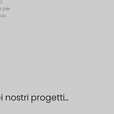
o
e per
 tuo
,
nostri progetti...