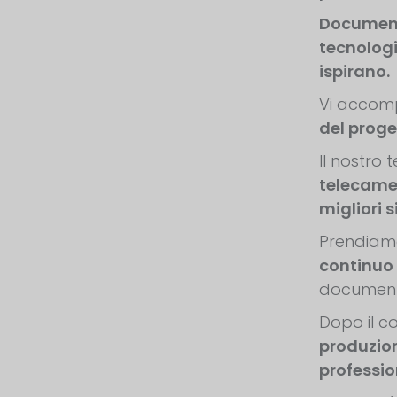
Documenta
tecnologi
ispirano.
Vi accom
del proget
Il nostro 
telecame
migliori si
Prendiamo
continuo 
document
Dopo il c
produzio
professio