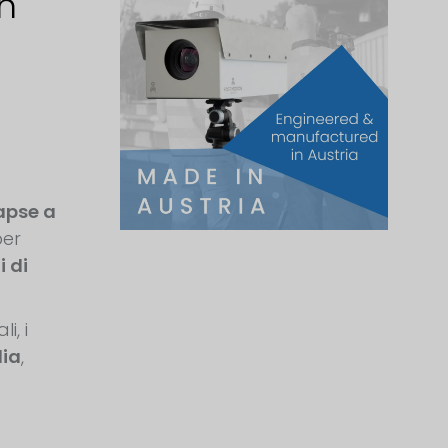
n
apse a
per
 di
i, i
dia
,