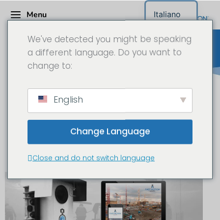
Menu
Italiano
We've detected you might be speaking
a different language. Do you want to
change to:
Telecamera da cantiere /
English
Telecamera time-lapse di
lunga durata Richiesta di
Change Language
informazioni sul progetto
Close and do not switch language