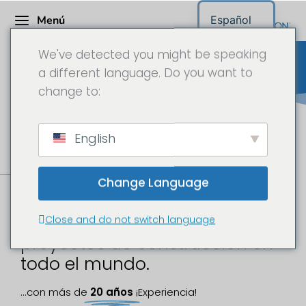
Menú
Español
We've detected you might be speaking
a different language. Do you want to
change to:
los profesionales para
t
i
m
e
l
a
p
s
e
a
l
a
r
English
Su socio internacional para
Servicio completo
Change Language
Documentación de obras -
Excelencia visual para
Close and do not switch language
proyectos de construcción en
todo el mundo.
...con más de
20 años
¡Experiencia!