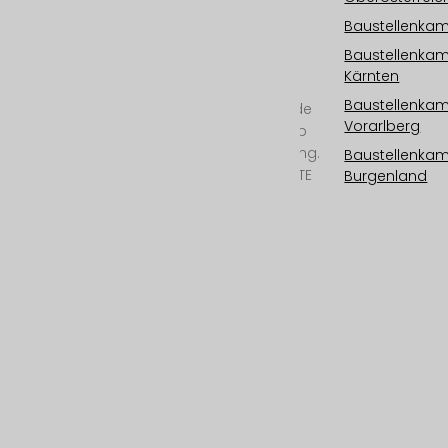
Baustellenzeitraffer,
Baustellenkame
Baustellen Monitoring
Baustellenka
und Zeitrafferdokus in
Kärnten
Kinoqualität.
Baustellenka
Kamerasysteme „Made
Vorarlberg
in Austria“ ab 6K/25mp
bis 12K/100mp Auflösung.
Baustellenka
Outdoorkamera mit LTE
Burgenland
oder
Satellitenverbindung,
Cloud Speicher,
Photovoltaik, 24/7
Überwachung, All-
Inclusive-Service und
professioneller
Postproduktion.