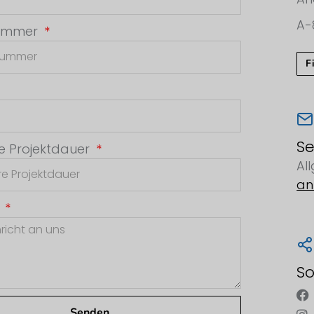
A-
nummer
F
Se
e Projektdauer
Al
an
t
So
Senden