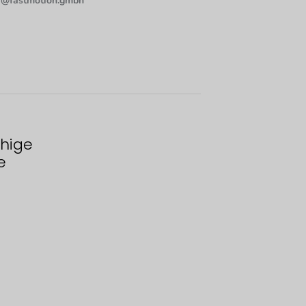
@fastmotion.gmbh
hige
e