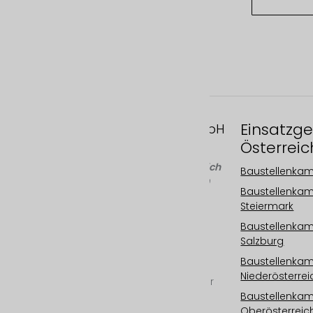
Einsatzge
FAST MOTION GmbH
Österreic
Gleispachgasse 1
A-8045 Graz, Österreich
Baustellenka
Telefon: +43 676 66 20
Baustellenka
100
Steiermark
Email:
Baustellenka
info@fastmotion.at
Salzburg
FN 492646 f
UID: ATU73406913
Baustellenka
Niederösterrei
Ihr international tätiger
Baustellenka
Spezialist für
Oberösterreic
Baustellenkameras,