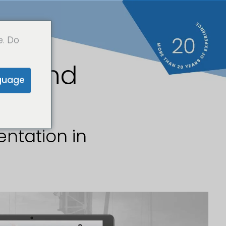
e. Do
arland
guage
ntation in