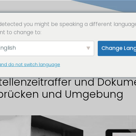
detected you might be speaking a different languag
nt to change to:
stellenkamera Sa
nglish
Change Lan
and do not switch language
ellenzeitraffer und Dokume
brücken und Umgebung