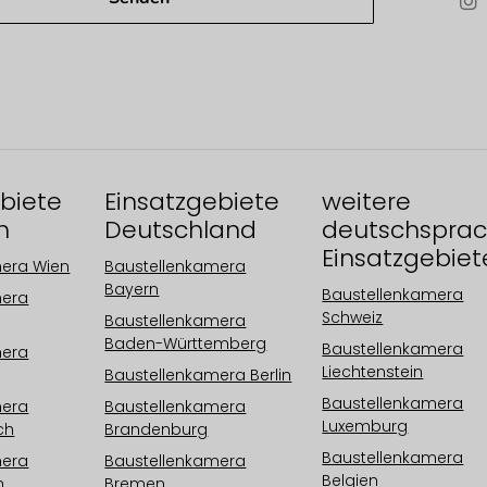
biete
Einsatzgebiete
weitere
h
Deutschland
deutschsprac
Einsatzgebiet
mera Wien
Baustellenkamera
Bayern
Baustellenkamera
mera
Schweiz
Baustellenkamera
Baden-Württemberg
Baustellenkamera
mera
Liechtenstein
Baustellenkamera Berlin
Baustellenkamera
mera
Baustellenkamera
Luxemburg
ch
Brandenburg
Baustellenkamera
mera
Baustellenkamera
Belgien
h
Bremen