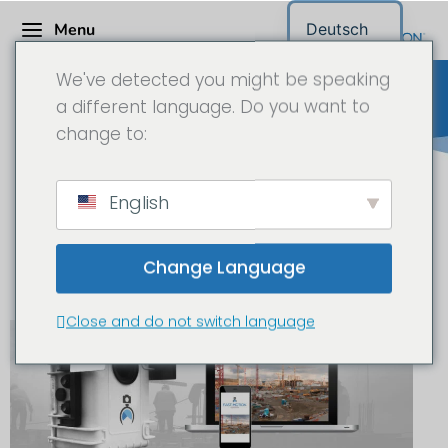
Menu
Deutsch
We've detected you might be speaking
a different language. Do you want to
change to:
Construction Site Camera /
English
Longtime Time-Lapse Camera
Project Inquiry
Change Language
Close and do not switch language