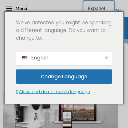
Menú
Español
We've detected you might be speaking
a different language. Do you want to
change to:
Cámara para obras / Cámara
English
Time-Lapse de larga duración
Consulta de proyecto
Change Language
Close and do not switch language