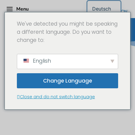
Menu
Deutsch
We've detected you might be speaking
a different language. Do you want to
change to:
Hörmann Austria Ges.m.b.H. –
English
Zeitrafferdoku in 6K
Change Language
Neubau einer Niederlassung in der
Aliecgasse Wien.
Close and do not switch language