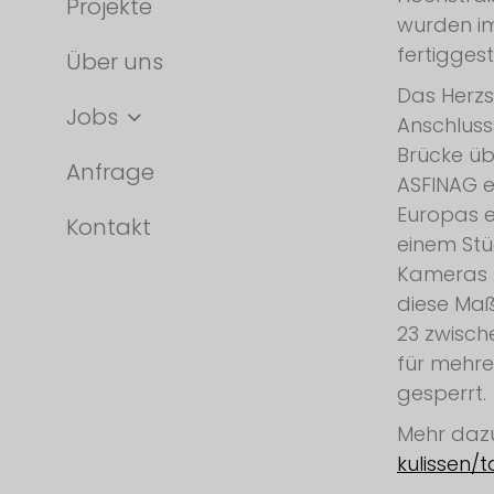
Projekte
wurden i
fertiggeste
Über uns
Das Herzs
Jobs
Anschluss
Brücke üb
Anfrage
ASFINAG 
Europas e
Kontakt
einem Stü
Kameras u
diese Ma
23 zwisch
für mehre
gesperrt.
Mehr daz
kulissen/