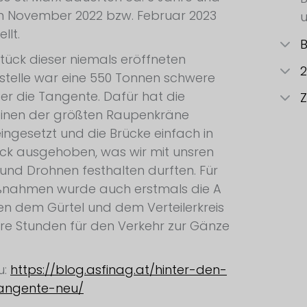
m November 2022 bzw. Februar 2023
llt.
B
tück dieser niemals eröffneten
2
stelle war eine 550 Tonnen schwere
er die Tangente. Dafür hat die
Z
einen der größten Raupenkräne
ingesetzt und die Brücke einfach in
ck ausgehoben, was wir mit unsren
nd Drohnen festhalten durften. Für
ßnahmen wurde auch erstmals die A
en dem Gürtel und dem Verteilerkreis
re Stunden für den Verkehr zur Gänze
u:
https://blog.asfinag.at/hinter-den-
tangente-neu/