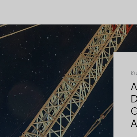
Ku
A
D
G
A