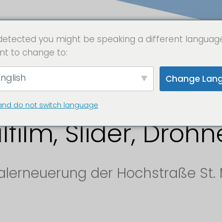
detected you might be speaking a different languag
nt to change to:
INAG – Baustelle
nglish
Change Lan
 14 Kameras, Zeitra
and do not switch language
lfilm, Slider, Dro
lerneuerung der Hochstraße St. 