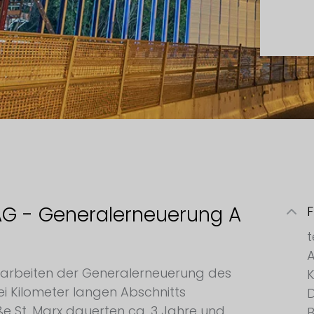
AG - Generalerneuerung A
F
t
A
arbeiten der Generalerneuerung des
i Kilometer langen Abschnitts
D
e St. Marx dauerten ca. 3 Jahre und
B