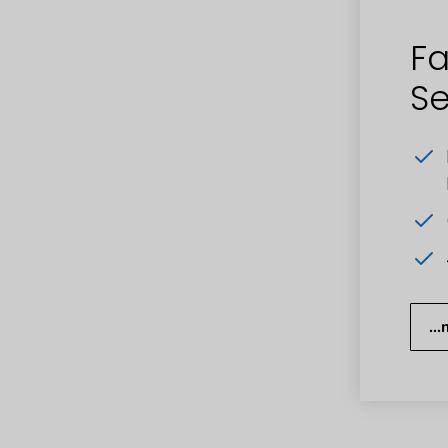
Fa
Se
..