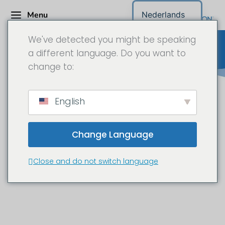
Menu
Nederlands
We've detected you might be speaking
a different language. Do you want to
change to:
Hörmann Austria Ges.m.b.H. -
English
Time-lapse documentaire in
6K
Change Language
Bouw van een nieuw filiaal in
Close and do not switch language
Aliecgasse, Wenen.