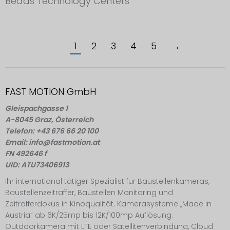
Beads Technology Centers
1
2
3
4
5
→
FAST MOTION GmbH
Gleispachgasse 1
A-8045 Graz, Österreich
Telefon: +43 676 66 20 100
Email: info@fastmotion.at
FN 492646 f
UID: ATU73406913
Ihr international tätiger Spezialist für Baustellenkameras,
Baustellenzeitraffer, Baustellen Monitoring und
Zeitrafferdokus in Kinoqualität. Kamerasysteme „Made in
Austria“ ab 6K/25mp bis 12K/100mp Auflösung.
Outdoorkamera mit LTE oder Satellitenverbindung, Cloud