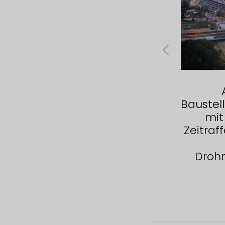
WALTER GROUP –
Zeitrafferdoku in 6K vom
Baustel
Neubau in Wiener
mit
Neustadt
Zeitraff
Droh