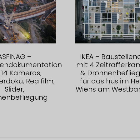
ASFINAG –
IKEA – Baustellen
lendokumentation
mit 4 Zeitrafferka
 14 Kameras,
& Drohnenbeflie
erdoku, Realfilm,
für das hus im He
Slider,
Wiens am Westba
nenbefliegung