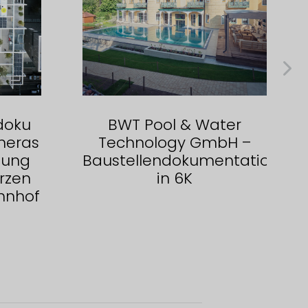
doku
BWT Pool & Water
meras
Technology GmbH –
gung
Baustellendokumentation
rzen
in 6K
hnhof