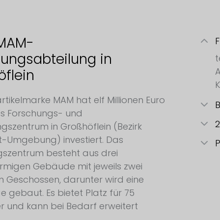
MAM-
F
ungsabteilung in
t
A
flein
rtikelmarke MAM hat elf Millionen Euro
B
ues Forschungs- und
2
ngszentrum in Großhöflein (Bezirk
t-Umgebung) investiert. Das
P
szentrum besteht aus drei
örmigen Gebäude mit jeweils zwei
n Geschossen, darunter wird eine
e gebaut. Es bietet Platz für 75
er und kann bei Bedarf erweitert