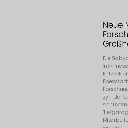
Neue 
Forsch
Großhö
Die Babya
in ihr ne
Entwicklu
Eisenstad
Forschung
zylinderf
sichtbare
Tiefgarag
Mitarbeit
werden.