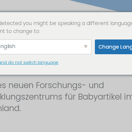
detected you might be speaking a different languag
nt to change to:
 Health & Innova
nglish
Change Lan
trafferdoku in 6K
and do not switch language
es neuen Forschungs- und
klungszentrums für Babyartikel i
land.