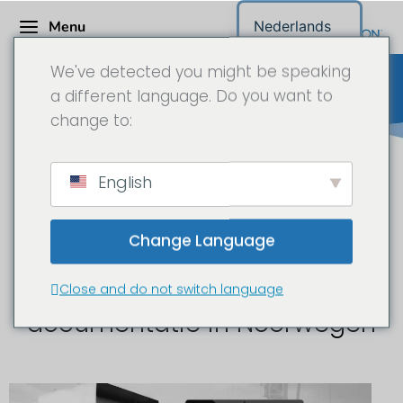
Menu
Nederlands
We've detected you might be speaking
a different language. Do you want to
change to:
Bouwplaats camera
English
Noorwegen
Change Language
Bouwplaats time-lapse en
Close and do not switch language
documentatie in Noorwegen