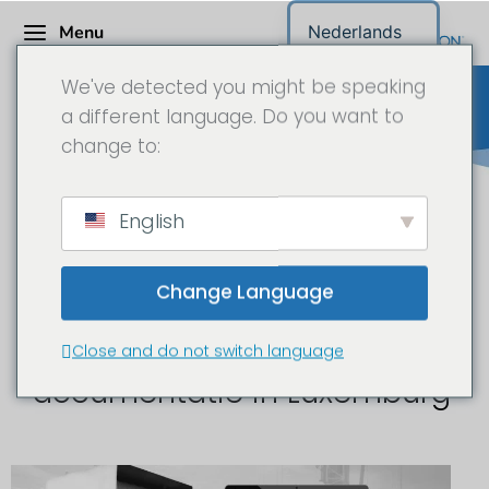
Menu
Nederlands
We've detected you might be speaking
a different language. Do you want to
change to:
Bouwplaats camera
English
Luxemburg
Change Language
Bouwplaats time-lapse en
Close and do not switch language
documentatie in Luxemburg