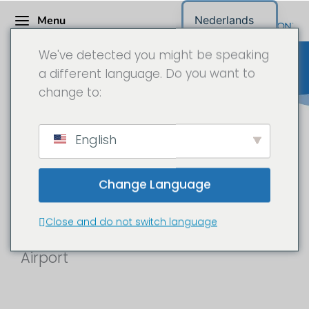
Menu
Nederlands
We've detected you might be speaking
a different language. Do you want to
change to:
Haslinger Stahlbau GmbH op
English
Frankfurt Airport - Time-lapse
documentaire in 6K van de
Change Language
grootste bouwplaats in Europa
Close and do not switch language
Nieuw stationsgebouw op Frankfurt
Airport