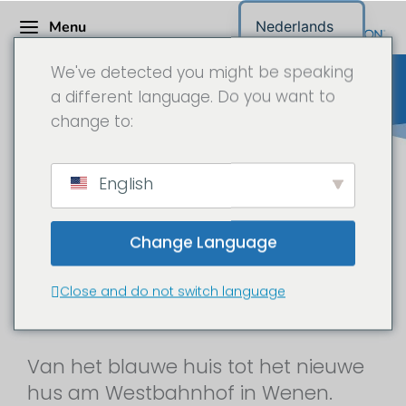
Menu
Nederlands
We've detected you might be speaking
a different language. Do you want to
change to:
IKEA - Bouwplaats
English
documentaire met 4 time-
lapse camera's & drone vlucht
Change Language
voor de hus in het hart van
Wenen bij het Westbahnhof
Close and do not switch language
(West Station)
Van het blauwe huis tot het nieuwe
hus am Westbahnhof in Wenen.