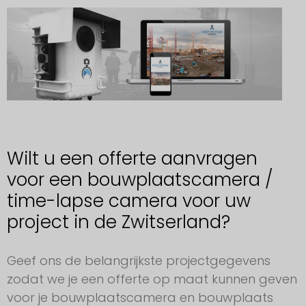
Wilt u een offerte aanvragen
voor een bouwplaatscamera /
time-lapse camera voor uw
project in de Zwitserland?
Aanvraag voor een bouwplaatscamera Zwitserland
Geef ons de belangrijkste projectgegevens
zodat we je een offerte op maat kunnen geven
voor je bouwplaatscamera en bouwplaats