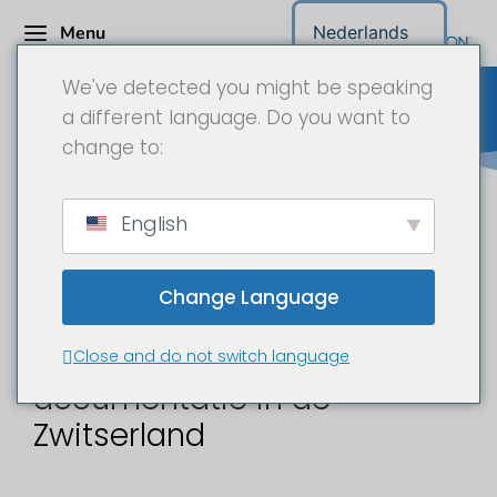
Menu
Nederlands
We've detected you might be speaking
a different language. Do you want to
change to:
Bouwplaats camera
English
Zwitserland
Change Language
Bouwplaats time-lapse en
Close and do not switch language
documentatie in de
Zwitserland