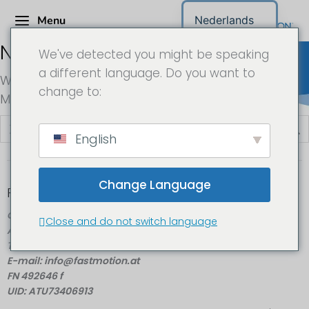
Menu
Nederlands
Niets gevonden
We've detected you might be speaking
a different language. Do you want to
We kunnen niet vinden waar je naar zocht.
change to:
Misschien dat zoeken helpt.
English
Change Language
FAST MOTION GmbH
Gleispachgasse 1
Close and do not switch language
A-8045 Graz, Oostenrijk
Telefoon: +43 676 66 20 100
E-mail: info@fastmotion.at
FN 492646 f
UID: ATU73406913