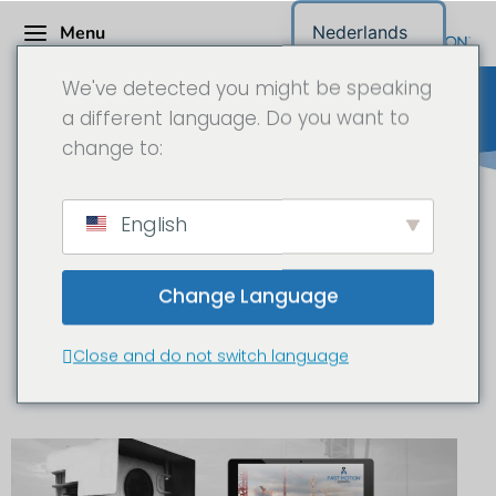
Menu
Nederlands
We've detected you might be speaking
a different language. Do you want to
change to:
Bouwplaats camera Portugal
English
Change Language
Bouwplaats time-lapse en
documentatie in Portugal
Close and do not switch language