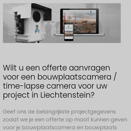
Wilt u een offerte aanvragen
voor een bouwplaatscamera /
time-lapse camera voor uw
project in Liechtenstein?
Aanvraag voor een bouwplaatscamera Liechtenstein
Geef ons de belangrijkste projectgegevens
zodat we je een offerte op maat kunnen geven
voor je bouwplaatscamera en bouwplaats