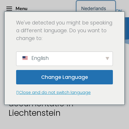
Menu
Nederlands
We've detected you might be speaking
a different language. Do you want to
change to:
Bouwplaats camera
English
Liechtenstein
Change Language
Bouwplaats time-lapse en
Close and do not switch language
documentatie in
Liechtenstein