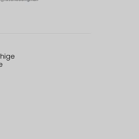
hige
e