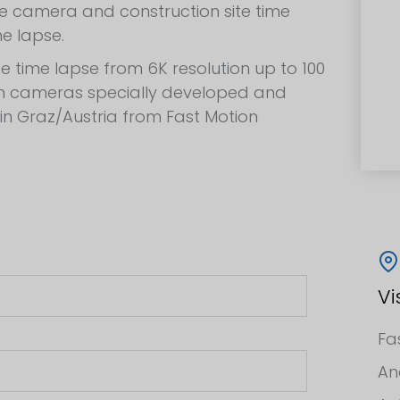
te camera and construction site time
me lapse.
te time lapse from 6K resolution up to 100
h cameras specially developed and
n Graz/Austria from Fast Motion
Vi
Fa
An