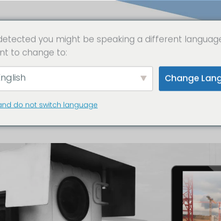
detected you might be speaking a different languag
nt to change to:
struction Site Ca
nglish
Change Lan
e-Lapse Camera Pr
and do not switch language