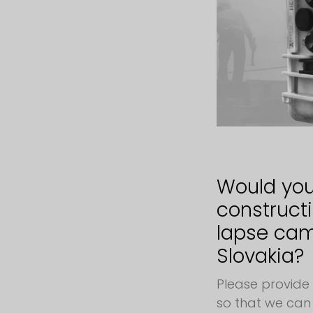
Would you 
construct
lapse came
Slovakia?
Please provide
so that we can 