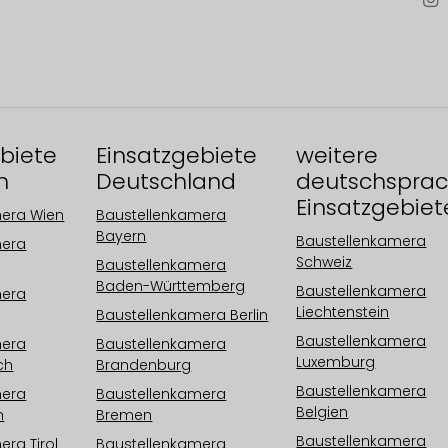
biete
Einsatzgebiete
weitere
h
Deutschland
deutschsprac
Einsatzgebiet
mera Wien
Baustellenkamera
Bayern
Baustellenkamera
mera
Schweiz
Baustellenkamera
Baden-Württemberg
Baustellenkamera
mera
Liechtenstein
Baustellenkamera Berlin
Baustellenkamera
mera
Baustellenkamera
Luxemburg
ch
Brandenburg
Baustellenkamera
mera
Baustellenkamera
Belgien
h
Bremen
Baustellenkamera
ra Tirol
Baustellenkamera