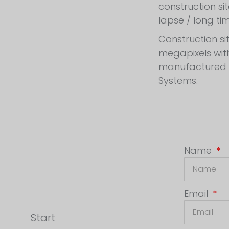
construction si
lapse / long ti
Construction si
megapixels wit
manufactured i
Systems.
Name
Email
Start