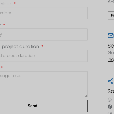
A-
umber
F
y
S
 project duration
Ge
in
So
Send