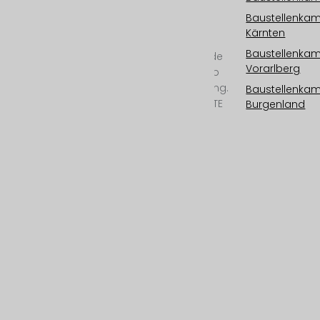
Baustellen Monitoring
Baustellenka
und Zeitrafferdokus in
Kärnten
Kinoqualität.
Baustellenka
Kamerasysteme „Made
Vorarlberg
in Austria“ ab 6K/25mp
bis 12K/100mp Auflösung.
Baustellenka
Outdoorkamera mit LTE
Burgenland
oder
Satellitenverbindung,
Cloud Speicher,
Photovoltaik, 24/7
Überwachung, All-
Inclusive-Service und
professioneller
Postproduktion.