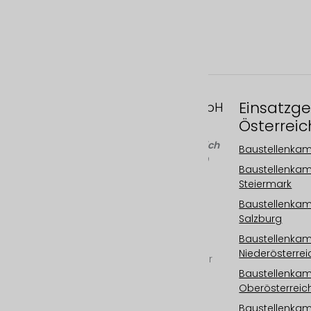
Einsatzge
FAST MOTION GmbH
Österreic
Gleispachgasse 1
A-8045 Graz, Österreich
Baustellenka
Telefon: +43 676 66 20
Baustellenka
100
Steiermark
Email:
Baustellenka
info@fastmotion.at
Salzburg
FN 492646 f
UID: ATU73406913
Baustellenka
Niederösterrei
Ihr international tätiger
Baustellenka
Spezialist für
Oberösterreic
Baustellenkameras,
Baustellenzeitraffer,
Baustellenkame