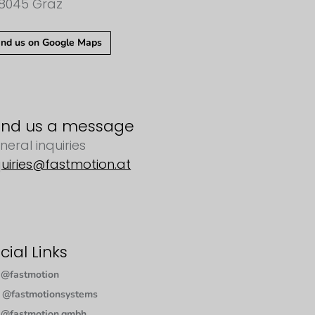
8045 Graz
ind us on Google Maps
end us a message
neral inquiries
quiries@fastmotion.at
cial Links
@fastmotion
@fastmotionsystems
@fastmotion.gmbh