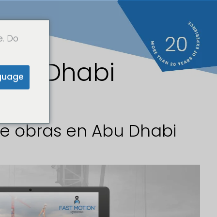
e. Do
Abu Dhabi
guage
e obras en Abu Dhabi