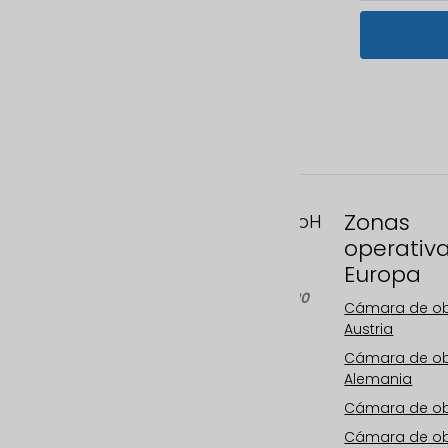
Zonas
FAST MOTION GmbH
operativ
Gleispachgasse 1
Europa
A-8045 Graz, Austria
Teléfono: +43 676 66 20
Cámara de o
100
Austria
Correo electrónico:
Cámara de o
info@fastmotion.at
Alemania
FN 492646 f
UID: ATU73406913
Cámara de ob
Cámara de o
Su especialista