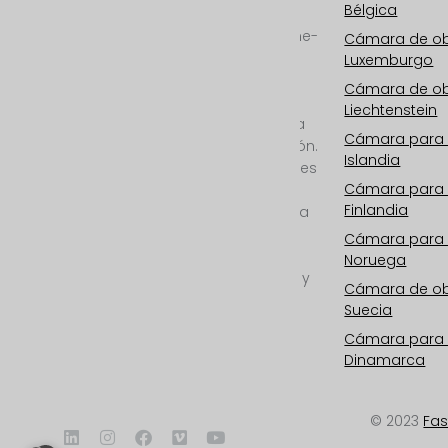
Bélgica
internacional en
cámaras de obra, time-
Cámara de o
lapse de obra y
Luxemburgo
documentales time-
Cámara de ob
lapse en 2D y 3D REAL
Liechtenstein
desde 6K/25mp hasta
Cámara para
11K/100mp de resolución.
Islandia
Cámara para exteriores
Cámara para
con WIFI,
Finlandia
almacenamiento en la
nube, fotovoltaica,
Cámara para
monitorización 24/7,
Noruega
servicio todo incluido y
Cámara de o
postproducción
Suecia
profesional.
Cámara para
Dinamarca
© 2023
Fa