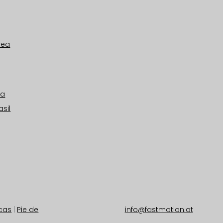
rea
ia
sil
rcas
|
Pie de
info@fastmotion.at