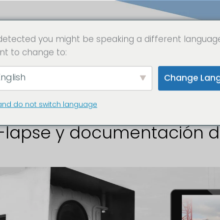
detected you might be speaking a different languag
nt to change to:
ara para obras 
nglish
Change Lan
and do not switch language
-lapse y documentación d