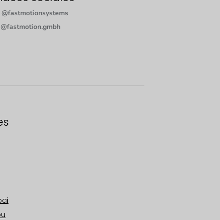
@fastmotionsystems
@fastmotion.gmbh
es
bai
bu