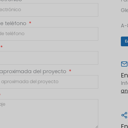
Gl
e teléfono
A-
E
 aproximada del proyecto
En
In
an
En