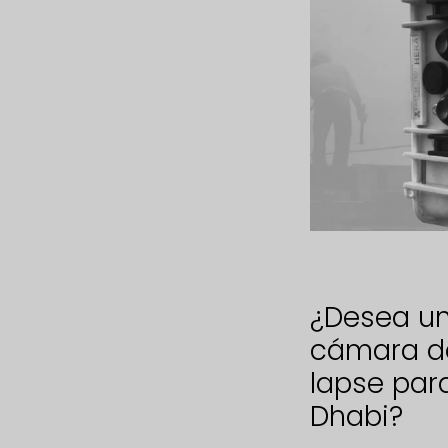
¿Desea un
cámara d
lapse par
Dhabi?
Solicitud de cámara para obras Abu Dhabi