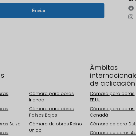
Enviar
Zonas
Ámbitos
as
operativas
internacional
Europa
de aplicación
bras
Cámara para obras
Cámara para obras
Irlanda
EE.UU.
bras
Cámara para obras
Cámara para obras
Países Bajos
Canadá
ras Suiza
Cámara de obras Reino
Cámara de obra Du
Unido
bras
Cámara de obras A