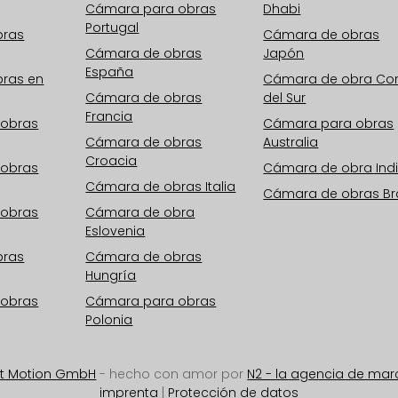
Cámara para obras
Dhabi
Portugal
bras
Cámara de obras
Cámara de obras
Japón
España
ras en
Cámara de obra Co
Cámara de obras
del Sur
Francia
 obras
Cámara para obras
Cámara de obras
Australia
Croacia
 obras
Cámara de obra Ind
Cámara de obras Italia
Cámara de obras Bra
 obras
Cámara de obra
Eslovenia
bras
Cámara de obras
Hungría
 obras
Cámara para obras
Polonia
st Motion GmbH
- hecho con amor por
N2 - la agencia de ma
imprenta
|
Protección de datos