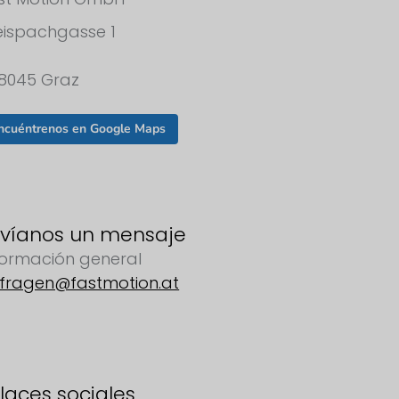
eispachgasse 1
8045 Graz
ncuéntrenos en Google Maps
víanos un mensaje
formación general
fragen@fastmotion.at
laces sociales