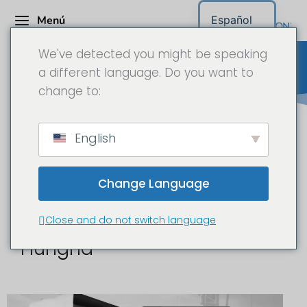
Menú
Español
We've detected you might be speaking
a different language. Do you want to
change to:
Cámara para obras Hungría
English
Change Language
Time-lapse y
documentación de obras en
Close and do not switch language
Hungría