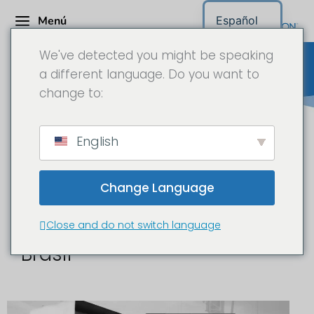
Menú
Español
We've detected you might be speaking
a different language. Do you want to
change to:
Cámara para obras Brasil
English
Change Language
Time-lapse y
documentación de obras en
Close and do not switch language
Brasil