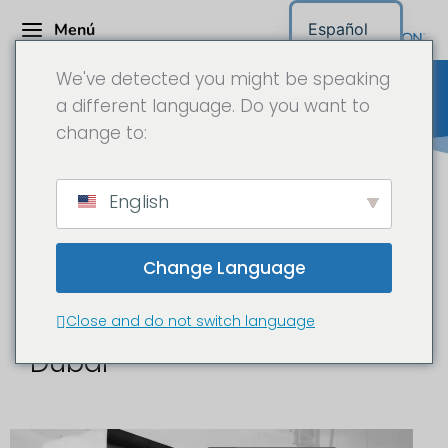
Menú
Español
We've detected you might be speaking
a different language. Do you want to
change to:
Cámara para obras Dubai
English
Change Language
Time-lapse y
documentación de obras en
Close and do not switch language
Dubai