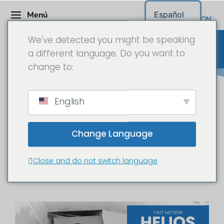
Menú
Español
We've detected you might be speaking
a different language. Do you want to
change to:
Sistema Fast Motion "Helios"
English
Long Time Lapse
Change Language
La cámara para obras con
resolución de 25 megapíxeles
Close and do not switch language
/ 6K