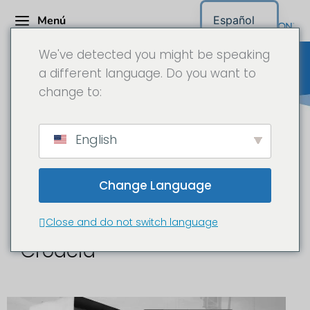
Menú
Español
We've detected you might be speaking
a different language. Do you want to
change to:
Cámara para obras Croacia
English
Change Language
Time-lapse y
documentación de obras en
Close and do not switch language
Croacia