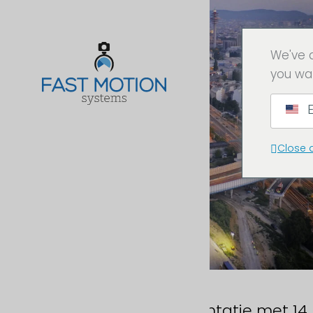
We've 
you wa
E
Close 
ASFINAG -
Bouwplaatsdocumentatie met 14