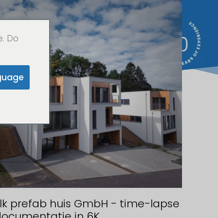
e. Do
guage
lk prefab huis GmbH - time-lapse
documentatie in 6K