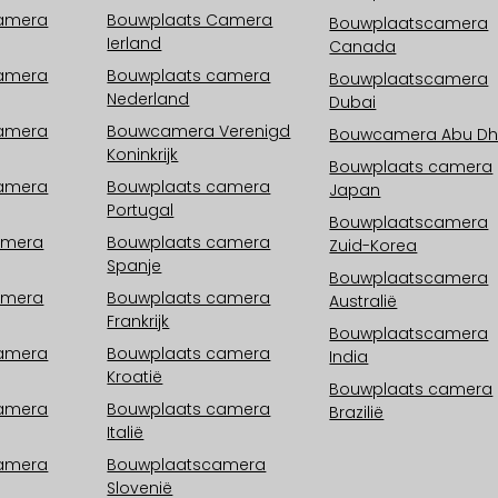
camera
Bouwplaats Camera
Bouwplaatscamera
Ierland
Canada
camera
Bouwplaats camera
Bouwplaatscamera
Nederland
Dubai
camera
Bouwcamera Verenigd
Bouwcamera Abu Dh
Koninkrijk
Bouwplaats camera
camera
Bouwplaats camera
Japan
Portugal
Bouwplaatscamera
amera
Bouwplaats camera
Zuid-Korea
Spanje
Bouwplaatscamera
amera
Bouwplaats camera
Australië
Frankrijk
Bouwplaatscamera
camera
Bouwplaats camera
India
Kroatië
Bouwplaats camera
camera
Bouwplaats camera
Brazilië
Italië
camera
Bouwplaatscamera
Slovenië