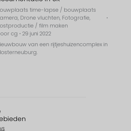
ouwplaats time-lapse / bouwplaats
camera
,
Drone vluchten
,
Fotografie
,
ostproductie / film maken
Door
cg
29 juni 2022
ieuwbouw van een rijtjeshuizencomplex in
losterneuburg.
e
ebieden
VS