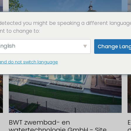
detected you might be speaking a different languag
nt to change to:
nglish
Change Lan
and do not switch language
BWT zwembad- en
E
watertechnologie GmbH - Site