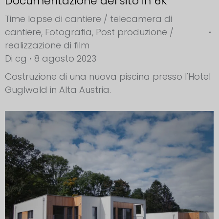
Documentazione del sito in 6K
Time lapse di cantiere / telecamera di
cantiere
,
Fotografia
,
Post produzione /
realizzazione di film
Di
cg
8 agosto 2023
Costruzione di una nuova piscina presso l'Hotel
Guglwald in Alta Austria.