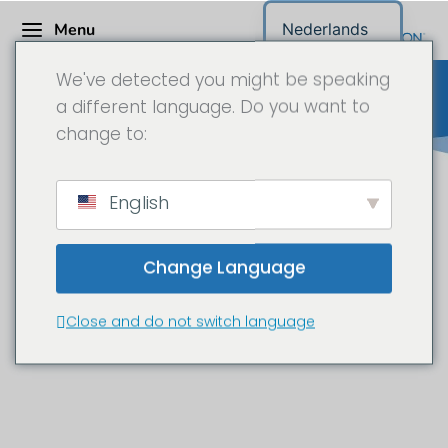
Menu
Nederlands
We've detected you might be speaking
a different language. Do you want to
change to:
DOKA - Gleitbau in Seiersberg -
English
Time-lapse camera in 6K
Change Language
Nieuwbouw van een trap en
liftschacht in Seiersberg bij Graz
Close and do not switch language