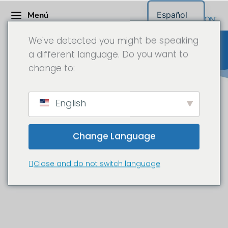
Menú
Español
We've detected you might be speaking
a different language. Do you want to
change to:
DOKA - Gleitbau en Seiersberg
English
- Cámara time-lapse en 6K
Change Language
Nueva construcción de una
escalera y un hueco de ascensor en
Close and do not switch language
Seiersberg, cerca de Graz