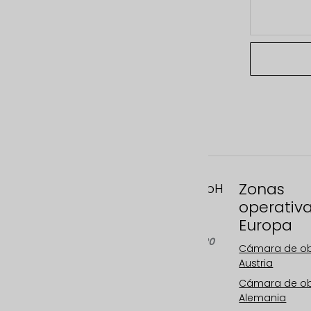
Zonas
FAST MOTION GmbH
operativ
Gleispachgasse 1
Europa
A-8045 Graz, Austria
Teléfono: +43 676 66 20
Cámara de o
100
Austria
Correo electrónico:
Cámara de o
info@fastmotion.at
Alemania
FN 492646 f