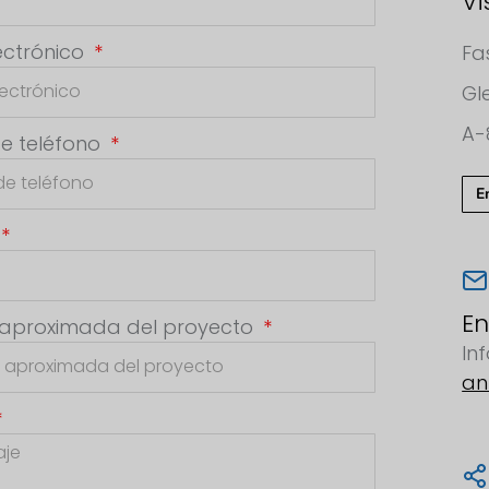
Vi
ectrónico
Fa
Gl
A-
e teléfono
E
En
 aproximada del proyecto
In
an