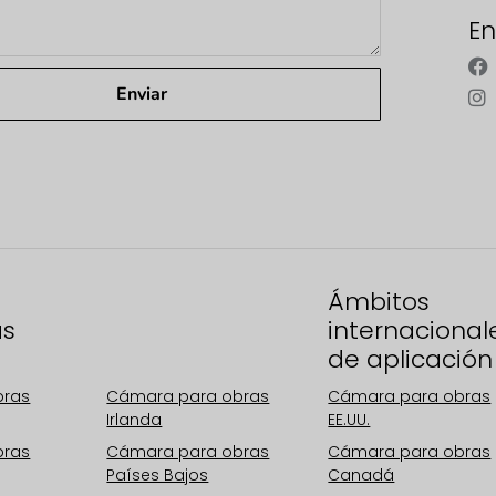
En
Enviar
Zonas
Ámbitos
as
operativas
internacional
Europa
de aplicación
bras
Cámara para obras
Cámara para obras
Irlanda
EE.UU.
bras
Cámara para obras
Cámara para obras
Países Bajos
Canadá