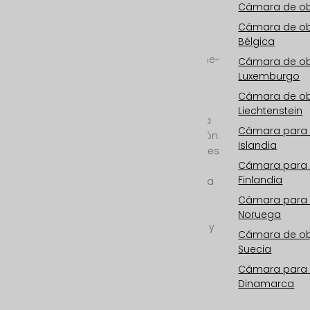
UID: ATU73406913
Cámara de ob
Cámara de o
Su especialista
Bélgica
internacional en
cámaras de obra, time-
Cámara de o
lapse de obra y
Luxemburgo
documentales time-
Cámara de ob
lapse en 2D y 3D REAL
Liechtenstein
desde 6K/25mp hasta
Cámara para
11K/100mp de resolución.
Islandia
Cámara para exteriores
Cámara para
con WIFI,
Finlandia
almacenamiento en la
nube, fotovoltaica,
Cámara para
monitorización 24/7,
Noruega
servicio todo incluido y
Cámara de o
postproducción
Suecia
profesional.
Cámara para
Dinamarca