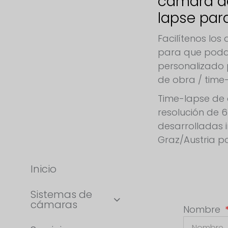
cámara d
lapse par
Facilítenos lo
para que poda
personalizado
de obra / time
Time-lapse de 
resolución de 
desarrolladas 
Graz/Austria po
Inicio
Sistemas de
cámaras
Nombre