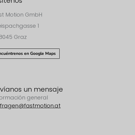
sítenos
st Motion GmbH
eispachgasse 1
8045 Graz
ncuéntrenos en Google Maps
víanos un mensaje
formación general
fragen@fastmotion.at