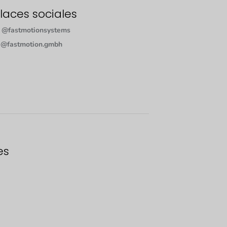
laces sociales
@fastmotionsystems
@fastmotion.gmbh
es