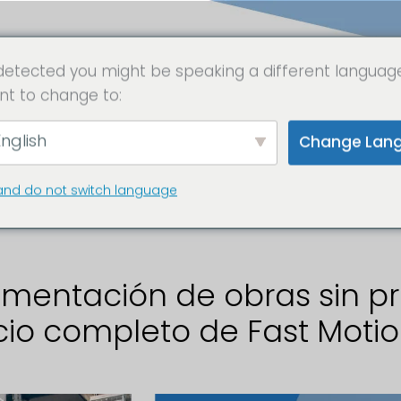
detected you might be speaking a different languag
nt to change to:
icitud de proyect
nglish
Change Lan
a
and do not switch language
mentación de obras sin p
cio completo de Fast Moti