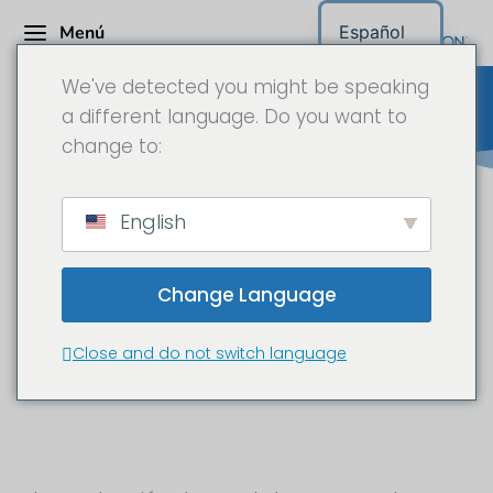
Menú
Español
We've detected you might be speaking
a different language. Do you want to
change to:
Declaración sobre el deber de
English
informar
(Política de privacidad)
Change Language
Close and do not switch language