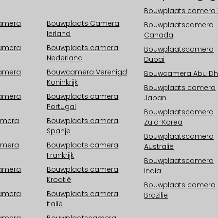
Europa
Bouwplaats camera 
camera
Bouwplaats Camera
Bouwplaatscamera
Ierland
Canada
camera
Bouwplaats camera
Bouwplaatscamera
Nederland
Dubai
camera
Bouwcamera Verenigd
Bouwcamera Abu Dh
Koninkrijk
Bouwplaats camera
camera
Bouwplaats camera
Japan
Portugal
Bouwplaatscamera
amera
Bouwplaats camera
Zuid-Korea
Spanje
Bouwplaatscamera
amera
Bouwplaats camera
Australië
Frankrijk
Bouwplaatscamera
camera
Bouwplaats camera
India
Kroatië
Bouwplaats camera
camera
Bouwplaats camera
Brazilië
Italië