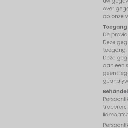
uw gegeve
over gege
op onze w
Toegang 
De provid
Deze gege
toegang, 
Deze gege
aan een s
geen ille
geanalys
Behandel
Persoonli
traceren,
lidmaatsc
Persoonli