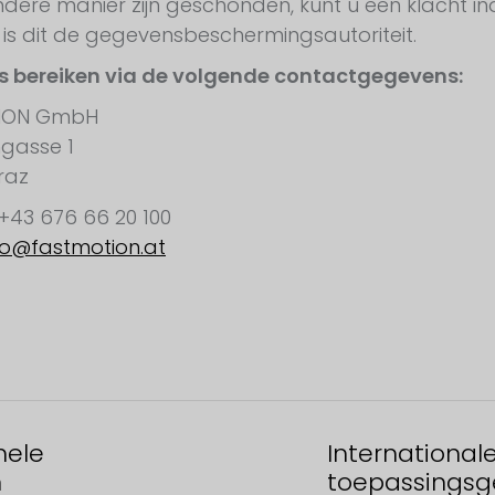
dere manier zijn geschonden, kunt u een klacht ind
k is dit de gegevensbeschermingsautoriteit.
s bereiken via de volgende contactgegevens:
TION GmbH
gasse 1
raz
 +43 676 66 20 100
fo@fastmotion.at
nele
Operationele
International
n
gebieden
toepassingsg