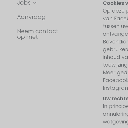
Jobs
Cookies v
Op deze p
Aanvraag
van Faceb
tussen uw
Neem contact
ontvangen
op met
Bovendien
gebruiker
inhoud va
toewijzin
Meer gedet
Facebook
Instagra
Uw rechte
In princip
annulerin
wetgevin