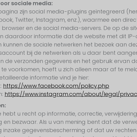
oor sociale media:
agina zijn social media-plugins geïntegreerd (h
ook, Twitter, Instagram, enz.), waarmee een dire
 browser en de social media-servers. De op de si
 daardoor informatie dat de website met dit IP-a
 kunnen de sociale netwerken het bezoek aan de
saccount bij de netwerken als u daar bent aange
n de verzonden gegevens en het gebruik ervan d
g te voorkomen, hoeft u zich alleen maar af te meld
ailleerde informatie vind je hier:
:
https://www.facebook.com/policy.php
m:
https://www.instagram.com/about/legal/priva
n:
e hebt u recht op informatie, correctie, verwijderin
g en bezwaar. Als u van mening bent dat de verwer
g inzake gegevensbescherming of dat uw rechte