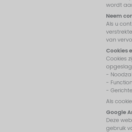
wordt aa
Neem con
Als u con
verstrek
van verv
Cookies e
Cookies z
opgeslage
- Noodzak
- Functio
- Gericht
Als cooki
Google An
Deze webs
gebruik 