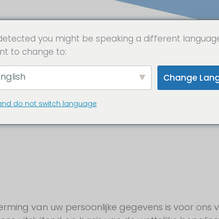
detected you might be speaking a different languag
nt to change to:
klaring over de inf
nglish
Change Lan
ivacybeleid)
and do not switch language
rming van uw persoonlijke gegevens is voor ons 