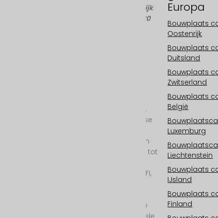
Europa
A-8045 Graz, Oostenrijk
Telefoon: +43 676 66 20
Bouwplaats 
100
Oostenrijk
E-mail:
Bouwplaats 
info@fastmotion.at
Duitsland
FN 492646 f
UID: ATU73406913
Bouwplaats 
Zwitserland
Uw internationale
Bouwplaats 
specialist voor
België
bouwplaatscamera's,
bouwplaats time-lapse
Bouwplaatsc
en bouwplaats
Luxemburg
documentaire in 2D en
Bouwplaatsc
ECHT 3D van 6K/25mp tot
Liechtenstein
11K/100mp resolutie.
Bouwplaats 
Buitencamera met WIFI,
IJsland
cloudopslag,
Bouwplaats 
fotovoltaïsch, 24/7
Finland
bewaking, all-inclusive
service en professionele