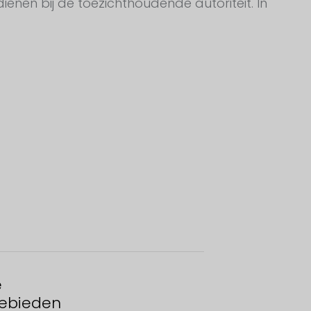
ienen bij de toezichthoudende autoriteit. In
e
ebieden