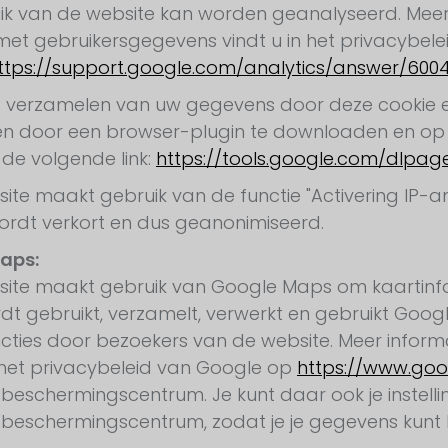
ik van de website kan worden geanalyseerd. Meer
t gebruikersgegevens vindt u in het privacybele
ttps://support.google.com/analytics/answer/600
t verzamelen van uw gegevens door deze cookie 
 door een browser-plugin te downloaden en op uw
 de volgende link:
https://tools.google.com/dlpa
ite maakt gebruik van de functie "Activering IP-a
rdt verkort en dus geanonimiseerd.
aps:
site maakt gebruik van Google Maps om kaartinf
t gebruikt, verzamelt, verwerkt en gebruikt Goog
ties door bezoekers van de website. Meer infor
n het privacybeleid van Google op
https://www.goog
eschermingscentrum. Je kunt daar ook je instellin
beschermingscentrum, zodat je je gegevens kunt