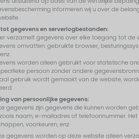
ns uitsluitend op basis van de wettelijke bepaling
vensbescherming informeren wij u over de belan
ebsite.
tot gegevens en serverlogbestanden:
er verzamelt gegevens over elke toegang tot de
vens omvatten: gebruikte browser, besturingssyste
enz.
vens worden alleen gebruikt voor statistische a
pecifieke persoon zonder andere gegevensbronne
gaal gebruik wordt gemaakt van de website, word
eerd.
ing van persoonlijke gegevens:
jke gegevens zijn gegevens die kunnen worden gebr
 zoals naam, e-mailadres of telefoonnummer. He
happen, voorkeuren, enz.
jke gegevens worden op deze website alleen verza