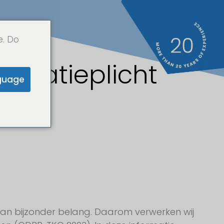
e. Do
ormatieplicht
guage
van bijzonder belang. Daarom verwerken wij