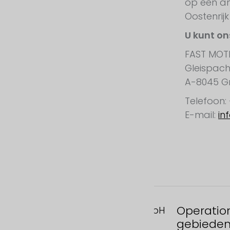
op een an
Oostenrij
U kunt on
FAST MO
Gleispach
A-8045 G
Telefoon:
E-mail:
in
Operatio
FAST MOTION GmbH
gebiede
Gleispachgasse 1