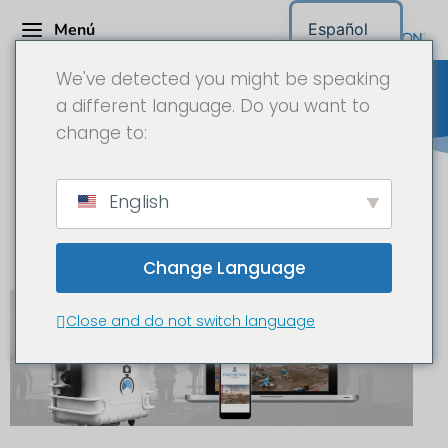
Menú
Español
We've detected you might be speaking
a different language. Do you want to
change to:
Sistemas de cámaras de larga
English
duración Baja Austria
Change Language
Close and do not switch language