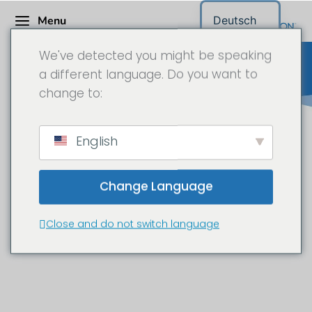
Menu
Deutsch
We've detected you might be speaking
a different language. Do you want to
change to:
Stadt Leonberg mit Künstler
English
Bernd Oppel –
Zeitrafferdokumentation in 6K
Change Language
Text Fehlt
Close and do not switch language