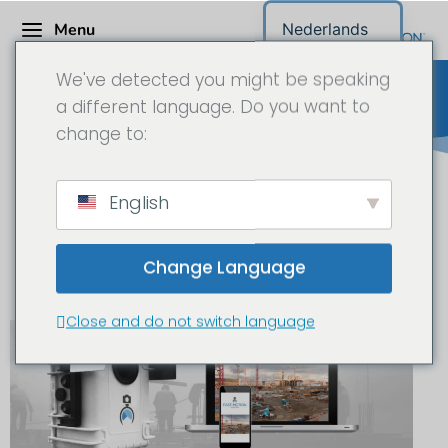
Menu
Nederlands
We've detected you might be speaking
a different language. Do you want to
change to:
Bouwplaats Camera /
English
Longtime Time-Lapse Camera
Projectaanvraag
Change Language
Close and do not switch language