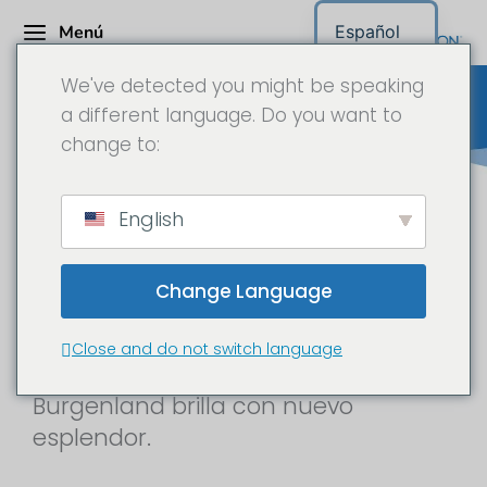
Menú
Español
We've detected you might be speaking
a different language. Do you want to
change to:
Landesimmobilien Burgenland
English
GmbH - Documental en time-
lapse de la renovación del
Change Language
castillo de Schlaining
Close and do not switch language
El hito cultural e histórico de
Burgenland brilla con nuevo
esplendor.