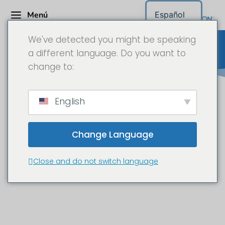
Menú
Español
We've detected you might be speaking
a different language. Do you want to
change to:
Rhomberg Bau -
English
Documentación time-lapse en
6K
Change Language
Nuevo espacio vital asequible para
Close and do not switch language
Schlins, cerca de Feldkirchen.