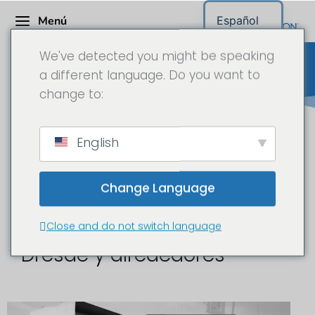
Menú
Español
We've detected you might be speaking
a different language. Do you want to
change to:
Cámara de obras Sajonia
English
Change Language
Time-lapse y
documentación de obras en
Close and do not switch language
Dresde y alrededores