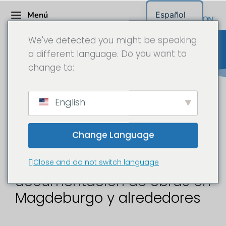
Menú
Español
We've detected you might be speaking
a different language. Do you want to
change to:
Cámara de obras Sajonia-
English
Anhalt
Change Language
Time-lapse y
Close and do not switch language
documentación de obras en
Magdeburgo y alrededores