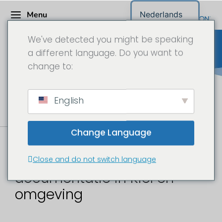
Menu
Nederlands
We've detected you might be speaking
a different language. Do you want to
change to:
Bouwplaatscamera Sleeswijk-
English
Holstein
Change Language
Bouwplaats time-lapse en
Close and do not switch language
documentatie in Kiel en
omgeving