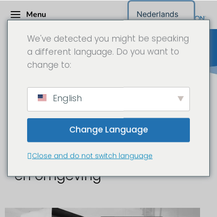
Menu
Nederlands
We've detected you might be speaking
a different language. Do you want to
change to:
Bouwplaats camera Beieren
English
Change Language
Bouwplaats time-lapse en
documentatie in München
Close and do not switch language
en omgeving