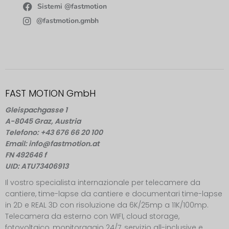
Sistemi @fastmotion
@fastmotion.gmbh
FAST MOTION GmbH
Gleispachgasse 1
A-8045 Graz, Austria
Telefono: +43 676 66 20 100
Email: info@fastmotion.at
FN 492646 f
UID: ATU73406913
Il vostro specialista internazionale per telecamere da
cantiere, time-lapse da cantiere e documentari time-lapse
in 2D e REAL 3D con risoluzione da 6K/25mp a 11K/100mp.
Telecamera da esterno con WIFI, cloud storage,
fotovoltaico, monitoraggio 24/7, servizio all-inclusive e