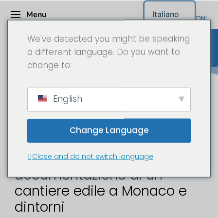
Menu
Italiano
We've detected you might be speaking
a different language. Do you want to
change to:
Telecamera da cantiere in
English
Baviera
Change Language
Time-lapse e
Close and do not switch language
documentazione di un
cantiere edile a Monaco e
dintorni