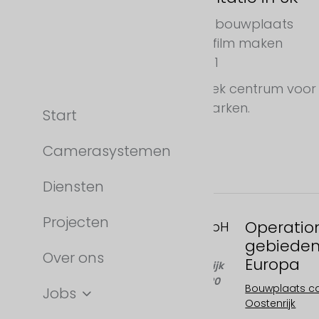
Bouwplaats time-lapse / bouwplaats
camera
,
Postproductie / film maken
Door
cg
1 december 2021
Uitbreiding van het logistiek centrum voor
de Sager Group in Stiermarken.
Start
Camerasystemen
Diensten
Projecten
Operatio
FAST MOTION GmbH
gebiede
Gleispachgasse 1
Over ons
Europa
A-8045 Graz, Oostenrijk
Telefoon: +43 676 66 20
Bouwplaats 
Jobs
100
Oostenrijk
E-mail: