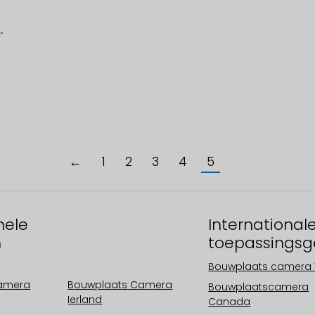
←
1
2
3
4
5
nele
Operationele
International
n
gebieden
toepassingsg
Europa
Bouwplaats camera 
camera
Bouwplaats Camera
Bouwplaatscamera
Ierland
Canada