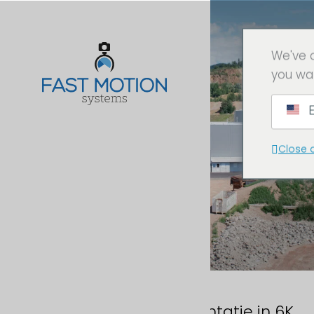
We've 
you wa
E
Close 
Sager Group -
Bouwplaatsdocumentatie in 6K