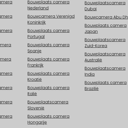
camera
Bouwplaats camera
Bouwplaatscamera
Nederland
Dubai
camera
Bouwcamera Verenigd
Bouwcamera Abu Dh
Koninkrijk
Bouwplaats camera
camera
Bouwplaats camera
Japan
Portugal
Bouwplaatscamera
amera
Bouwplaats camera
Zuid-Korea
Spanje
Bouwplaatscamera
amera
Bouwplaats camera
Australië
Frankrijk
Bouwplaatscamera
camera
Bouwplaats camera
India
Kroatië
Bouwplaats camera
camera
Bouwplaats camera
Brazilië
Italië
camera
Bouwplaatscamera
Slovenië
camera
Bouwplaats camera
Hongarije