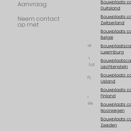
Bouwplaats 
Aanvraag
info@fastmotion.at
Duitsland
FN 492646 f
UID: ATU73406913
Bouwplaats 
Neem contact
Zwitserland
op met
Uw internationale
Bouwplaats 
specialist voor
België
bouwplaatscamera's,
bouwplaats time-lapse
Bouwplaatsc
en bouwplaats
Luxemburg
documentaire in 2D en
Bouwplaatsc
ECHT 3D van 6K/25mp tot
Liechtenstein
11K/100mp resolutie.
Bouwplaats 
Buitencamera met WIFI,
IJsland
cloudopslag,
Bouwplaats 
fotovoltaïsch, 24/7
Finland
bewaking, all-inclusive
service en professionele
Bouwplaats 
postproductie.
Noorwegen
Bouwplaats 
Zweden