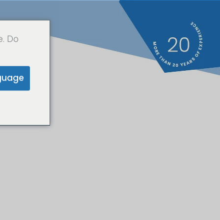
e. Do
guage