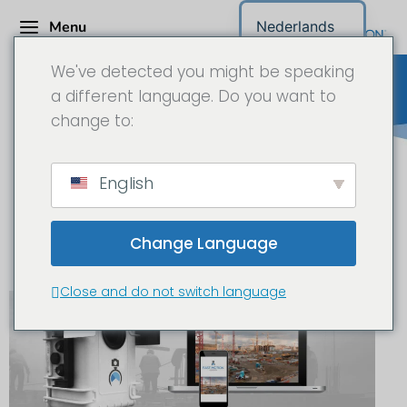
Menu
Nederlands
We've detected you might be speaking
a different language. Do you want to
change to:
Bouwplaats Camera /
English
Longtime Time-Lapse Camera
Projectaanvraag
Change Language
Close and do not switch language